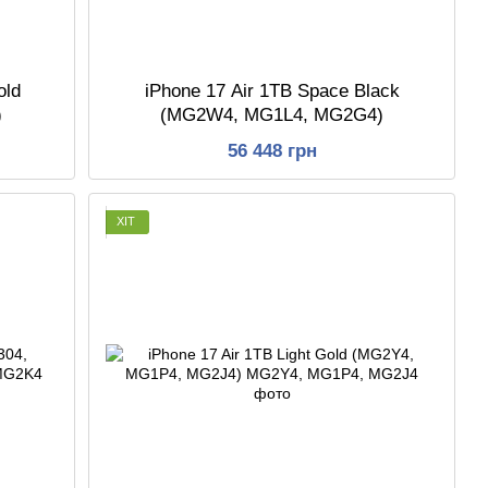
old
iPhone 17 Air 1TB Space Black
)
(MG2W4, MG1L4, MG2G4)
56 448 грн
ХІТ