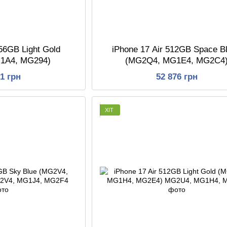
256GB Light Gold
iPhone 17 Air 512GB Space B
1A4, MG294)
(MG2Q4, MG1E4, MG2C4
51 грн
52 876 грн
ХІТ