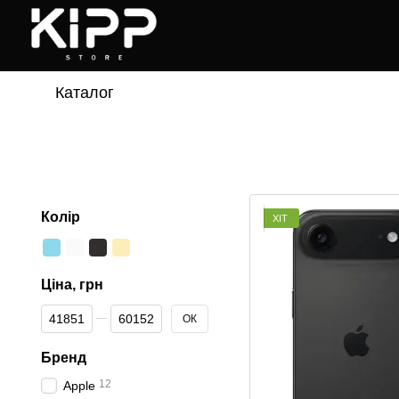
Перейти до основного контенту
Каталог
Колір
ХІТ
Ціна, грн
Від Ціна, грн
До Ціна, грн
ОК
Бренд
12
Apple