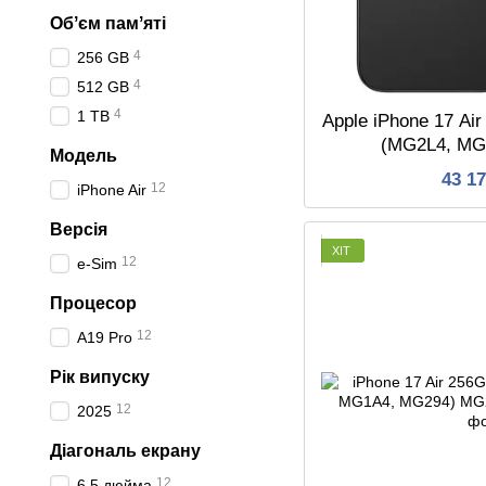
Обʼєм памʼяті
4
256 GB
4
512 GB
4
1 TB
Apple iPhone 17 Ai
(MG2L4, MG
Модель
43 1
12
іPhone Air
Версія
ХІТ
12
e-Sim
Процесор
12
A19 Pro
Рік випуску
12
2025
Діагональ екрану
12
6.5 дюйма