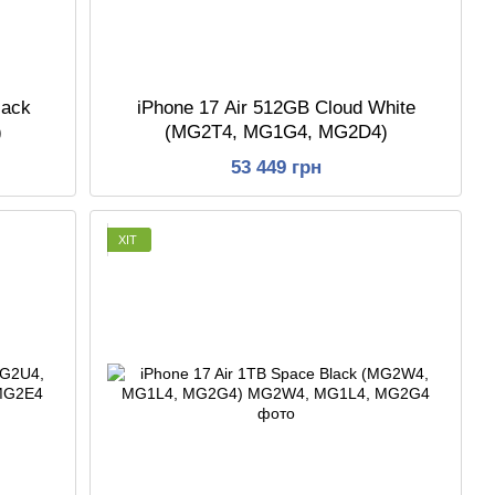
lack
iPhone 17 Air 512GB Cloud White
)
(MG2T4, MG1G4, MG2D4)
53 449 грн
ХІТ