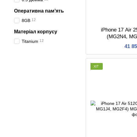
Оперативна памʼять
12
8GB
iPhone 17 Air 
Матеріал корпусу
(MG2N4, MG
12
Titanium
41 8
ХІТ