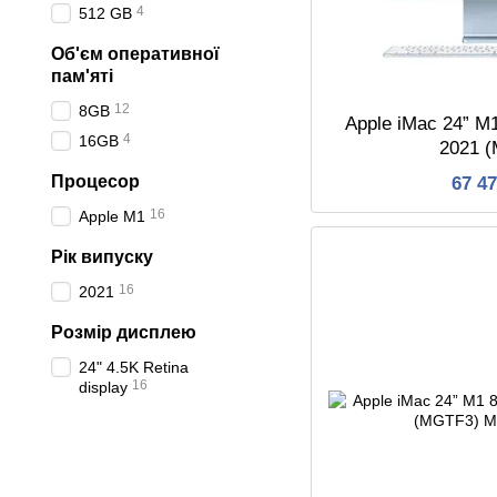
4
512 GB
Об'єм оперативної
пам'яті
12
8GB
Apple iMac 24” M
4
16GB
2021 
Процесор
67 4
16
Apple M1
Рік випуску
16
2021
Розмір дисплею
24" 4.5K Retina
16
display