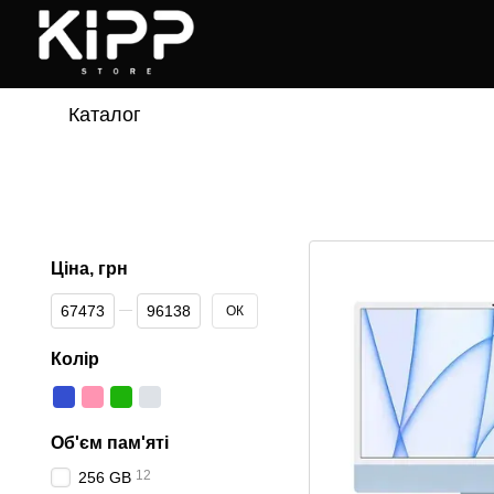
Перейти до основного контенту
Каталог
Ціна, грн
Від Ціна, грн
До Ціна, грн
ОК
Колір
Об'єм пам'яті
12
256 GB