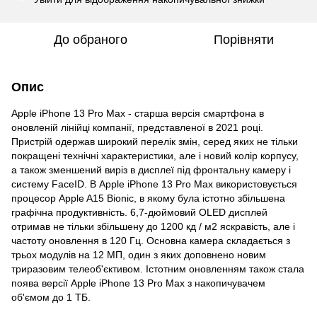
До обраного
Порівняти
Опис
Apple iPhone 13 Pro Max - старша версія смартфона в
оновленій лінійці компанії, представленої в 2021 році.
Пристрій одержав широкий перелік змін, серед яких не тільки
покращені технічні характеристики, але і новий колір корпусу,
а також зменшений виріз в дисплеї під фронтальну камеру і
систему FaceID. В Apple iPhone 13 Pro Max використовується
процесор Apple A15 Bionic, в якому була істотно збільшена
графічна продуктивність. 6,7-дюймовий OLED дисплей
отримав не тільки збільшену до 1200 кд / м2 яскравість, але і
частоту оновлення в 120 Гц. Основна камера складається з
трьох модулів на 12 МП, один з яких доповнено новим
триразовим телеоб'єктивом. Істотним оновленням також стала
поява версії Apple iPhone 13 Pro Max з накопичувачем
об'ємом до 1 ТБ.