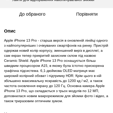
До обраного
Порівняти
Опис
Apple iPhone 13 Pro - старша версія в оновленій лінійці одного
з найпопулярніших і очікуваних смартфонів на ринку. Пристрій
одержав новий колір корпусу, зменшений виріз в дисплеї, а
сам екран тепер прикритий захисним склом під назвою
Ceramic Shield. Apple iPhone 13 Pro оснащується більш
швидким процесором A15, в якому була істотно прискорена
графічна підсистема. 6,1-дюймова OLED матриця має
широкий колірний обхват і підтримку HDR. Крім цього в ній
збільшено максимальну яскравість до 1200 кд / м2, а також
частота оновлення екрану до 120 Гц. Основна камера Apple
iPhone 13 Pro, що складається з трьох модулів по 12 МП,
доповнилася новим макрорежимом для зйомки фото і відео, а
також триразовим оптичним зумом.