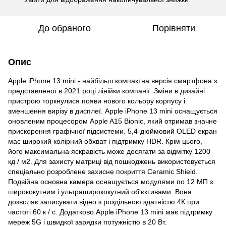
До обраного
Порівняти
Опис
Apple iPhone 13 mini - найбільш компактна версія смартфона з
представленої в 2021 році лінійки компанії. Зміни в дизайні
пристрою торкнулися появи нового кольору корпусу і
зменшення вирізу в дисплеї. Apple iPhone 13 mini оснащується
оновленим процесором Apple A15 Bionic, який отримав значне
прискорення графічної підсистеми. 5,4-дюймовий OLED екран
має широкий колірний обхват і підтримку HDR. Крім цього,
його максимальна яскравість може досягати за відмітку 1200
кд / м2. Для захисту матриці від пошкоджень використовується
спеціально розроблене захисне покриття Ceramic Shield.
Подвійна основна камера оснащується модулями по 12 МП з
ширококутним і ультраширококутний об'єктивами. Вона
дозволяє записувати відео з роздільною здатністю 4К при
частоті 60 к / с. Додатково Apple iPhone 13 mini має підтримку
мереж 5G і швидкої зарядки потужністю в 20 Вт.