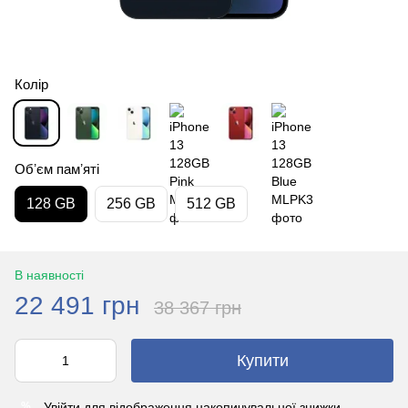
Колір
Обʼєм памʼяті
128 GB
256 GB
512 GB
В наявності
22 491 грн
38 367 грн
Купити
Увійти
для відображення накопичувальної знижки
%