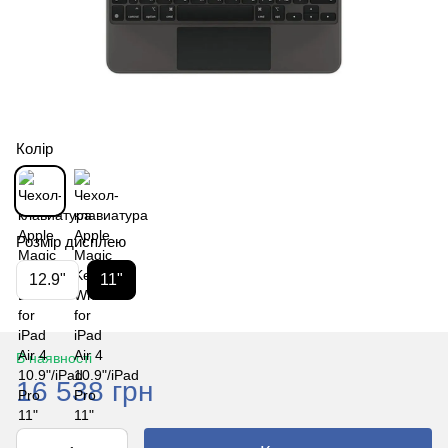
Колір
Розмір дисплею
12.9"
11"
В наявності
16 538 грн