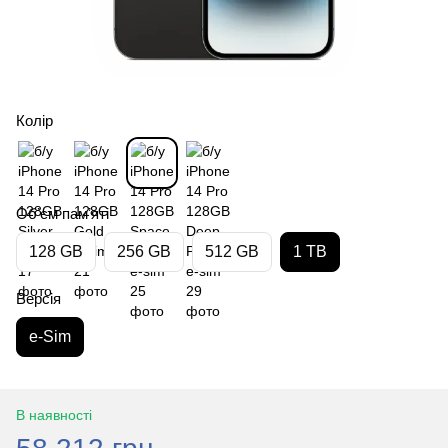
Колір
Обʼєм памʼяті
128 GB
256 GB
512 GB
1 TB
Версія
e-Sim
В наявності