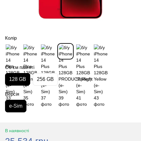
Колір
Обʼєм памʼяті
128 GB
256 GB
Версія
e-Sim
В наявності