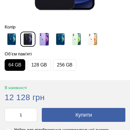
Колір
Обʼєм памʼяті
64 GB
128 GB
256 GB
В наявності
12 128 грн
Купити
Увійти
для відображення накопичувальної знижки
%