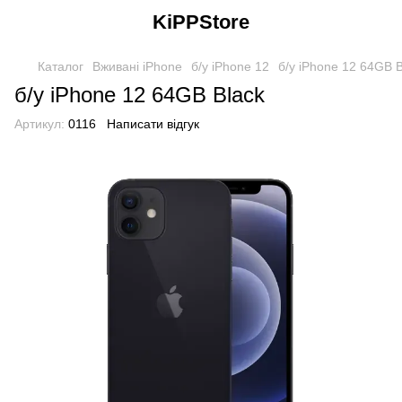
KiPPStore
Каталог
Вживані iPhone
б/у iPhone 12
б/у iPhone 12 64GB B
б/у iPhone 12 64GB Black
Артикул:
0116
Написати відгук