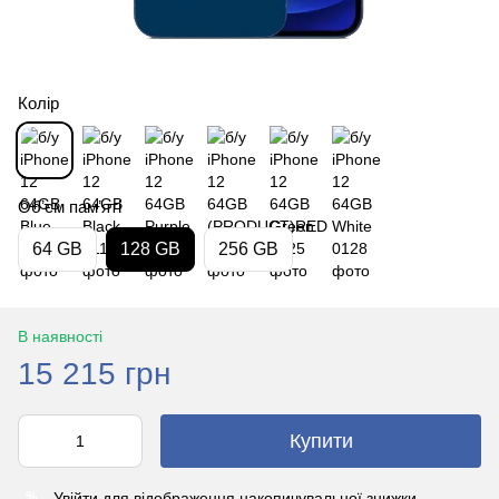
Колір
Обʼєм памʼяті
64 GB
128 GB
256 GB
В наявності
15 215 грн
Купити
Увійти
для відображення накопичувальної знижки
%