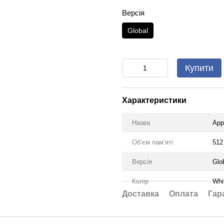
Версія
Global
Купити
Характеристики
Назва
App
Обʼєм памʼяті
512
Версія
Glo
Колір
Whi
Доставка
Оплата
Гар