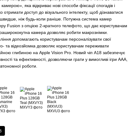
камерою», яка відкриває нові способи фіксації спогадів і
 отримати доступ до візуального інтелекту, щоб дізнаватися
 швидше, ніж будь-коли раніше. Потужна система камер
еру Fusion з опцією 2-кратного телефото, що дає користувачам
ьтраширококутна камера дозволяє робити макрознімки.
оління допомагають користувачам персоналізувати свої
о- та відеозйомка дозволяє користувачам переживати
айною глибиною на Apple Vision Pro. Новий чіп A18 забезпечує
вності та ефективності, дозволяючи грати у вимогливі ігри AAA,
автономної роботи.
B