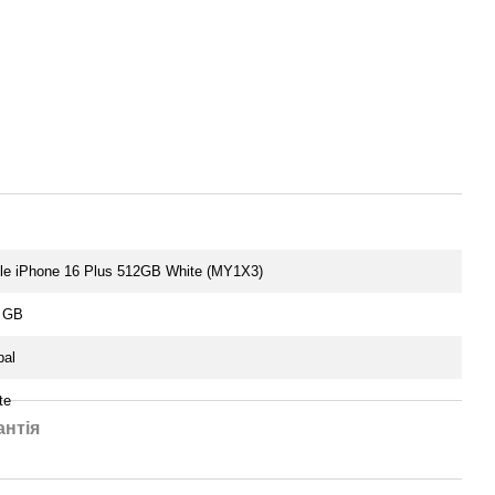
le iPhone 16 Plus 512GB White (MY1X3)
 GB
bal
te
антія