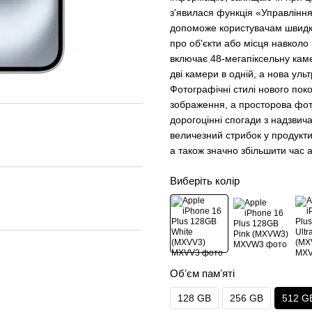
з'явилася функція «Управління 
допоможе користувачам швидко
про об'єкти або місця навколо
включає 48-мегапіксельну кам
дві камери в одній, а нова ул
Фотографічні стилі нового пок
зображення, а просторова фот
дорогоцінні спогади з надзвич
величезний стрибок у продукти
а також значно збільшити час 
Виберіть колір
Обʼєм памʼяті
128 GB
256 GB
512 G