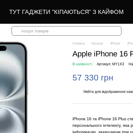
ТУТ ГАДЖЕТИ "КІПАЮТЬСЯ" З КАЙФОМ
Головна
Каталог
iPhone
iPh
Apple iPhone 16
В наявності
Артикул: MY1X3
На
57 330 грн
Увійти
для відображення нак
%
iPhone 16 та iPhone 16 Plus ст
персонального інтелекту, яка 
інформацію, захищаючи при цьо