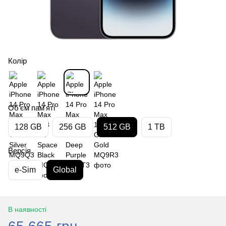
Колір
Обʼєм памʼяті
128 GB
256 GB
512 GB
1 TB
Версія
e-Sim
Global
В наявності