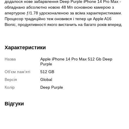
додалося нове забарвлення Deep Purple iPhone 14 Pro Max -
обладнано абсолютно новою 48 Мп основною камерою з
апертурою ƒ/1.78 удосконаленою за всіма характеристиками.
Процесор традиційно теж оновився і тепер це Apple A16
Bionic, продуктивності якого вистачить на багато років вперед.
Характеристики
Назва
Apple iPhone 14 Pro Max 512 Gb Deep
Purple
Обʼєм памʼяті
512 GB
Версія
Global
Колір
Deep Purple
Відгуки