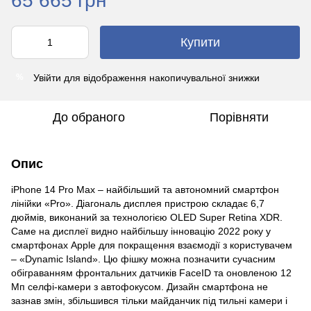
65 665 грн
Купити
Увійти
для відображення накопичувальної знижки
%
До обраного
Порівняти
Опис
iPhone 14 Pro Max – найбільший та автономний смартфон
лінійки «Pro». Діагональ дисплея пристрою складає 6,7
дюймів, виконаний за технологією OLED Super Retina XDR.
Саме на дисплеї видно найбільшу інновацію 2022 року у
смартфонах Apple для покращення взаємодії з користувачем
– «Dynamic Island». Цю фішку можна позначити сучасним
обіграванням фронтальних датчиків FaceID та оновленою 12
Мп селфі-камери з автофокусом. Дизайн смартфона не
зазнав змін, збільшився тільки майданчик під тильні камери і