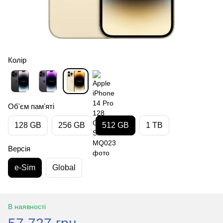
Колір
Обʼєм памʼяті
128 GB
256 GB
512 GB
1 TB
Версія
e-Sim
Global
В наявності