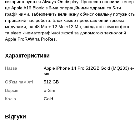
використовується Always-On display. Процесор оновили, тепер
це Apple A16 Bionic з 6-ма операційними ядрами та 5-ти
графічними, забезпечить величезну обчислювальну потужність
і тривалий час роботи. Блок камер представлений трьома
модулями, на 48 Мп + 12 Мп +12 Мп, які здатні знімати фото
та відео кінематографічної якості за допомогою технологій
Apple ProRAW та ProRes.
Характеристики
Назва
Apple iPhone 14 Pro 512GB Gold (MQ233) e-
sim
Обʼєм памʼяті
512 GB
Версія
e-Sim
Колір
Gold
Відгуки