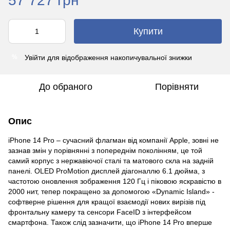
57 727 грн
Купити
Увійти
для відображення накопичувальної знижки
%
До обраного
Порівняти
Опис
iPhone 14 Pro – сучасний флагман від компанії Apple, зовні не
зазнав змін у порівнянні з попереднім поколінням, це той
самий корпус з нержавіючої сталі та матового скла на задній
панелі. OLED ProMotion дисплей діагоналлю 6.1 дюйма, з
частотою оновлення зображення 120 Гц і піковою яскравістю в
2000 нит, тепер покращено за допомогою «Dynamic Island» -
софтверне рішення для кращої взаємодії нових вирізів під
фронтальну камеру та сенсори FaceID з інтерфейсом
смартфона. Також слід зазначити, що iPhone 14 Pro вперше