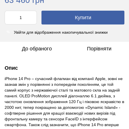
63 460 грн
Купити
Увійти
для відображення накопичувальної знижки
%
До обраного
Порівняти
Опис
iPhone 14 Pro – сучасний флагман від компанії Apple, зовні не
зазнав змін у порівнянні з попереднім поколінням, це той
самий корпус з нержавіючої сталі та матового скла на задній
панелі. OLED ProMotion дисплей діагоналлю 6.1 дюйма, з
частотою оновлення зображення 120 Гц і піковою яскравістю в
2000 нит, тепер покращено за допомогою «Dynamic Island» -
софтверне рішення для кращої взаємодії нових вирізів під
фронтальну камеру та сенсори FaceID з інтерфейсом
смартфона. Також слід зазначити, що iPhone 14 Pro вперше