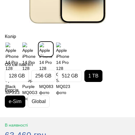
Колір
Обʼєм памʼяті
128 GB
256 GB
512 GB
1 TB
Версія
e-Sim
Global
В наявності