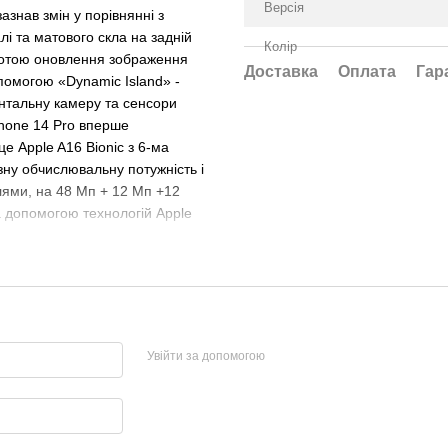
Версія
азнав змін у порівнянні з
лі та матового скла на задній
Колір
стотою оновлення зображення
Доставка
Оплата
Гар
опомогою «Dynamic Island» -
онтальну камеру та сенсори
Phone 14 Pro вперше
е Apple A16 Bionic з 6-ма
ну обчислювальну потужність і
ями, на 48 Мп + 12 Мп +12
за допомогою технологій Apple
Увійти за допомогою