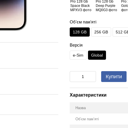
Обʼєм памʼяті
128 GB
256 GB
512 G
Версія
e-Sim
Global
Купити
Характеристики
Назва
Обʼєм памʼяті