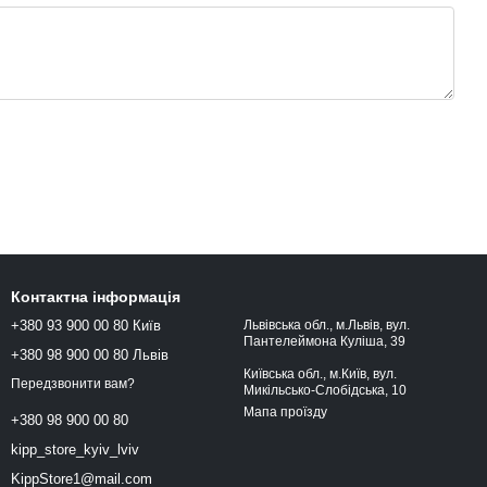
Контактна інформація
+380 93 900 00 80 Київ
Львівська обл., м.Львів, вул.
Пантелеймона Куліша, 39
+380 98 900 00 80 Львів
Київська обл., м.Київ, вул.
Передзвонити вам?
Микільсько-Слобідська, 10
Мапа проїзду
+380 98 900 00 80
kipp_store_kyiv_lviv
KippStore1@mail.com