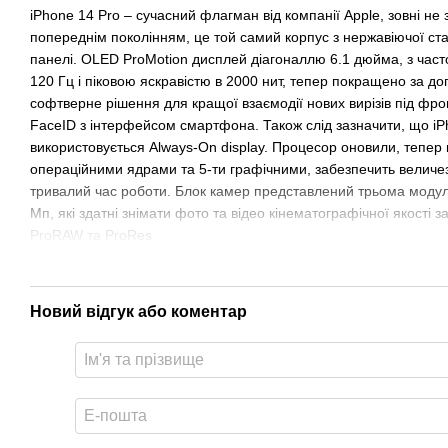
iPhone 14 Pro – сучасний флагман від компанії Apple, зовні не з
попереднім поколінням, це той самий корпус з нержавіючої ста
панелі. OLED ProMotion дисплей діагоналлю 6.1 дюйма, з ча
120 Гц і піковою яскравістю в 2000 нит, тепер покращено за д
софтверне рішення для кращої взаємодії нових вирізів під фр
FaceID з інтерфейсом смартфона. Також слід зазначити, що i
використовується Always-On display. Процесор оновили, тепер ц
операційними ядрами та 5-ти графічними, забезпечить величез
тривалий час роботи. Блок камер представлений трьома модул
Мп, які здатні знімати фото та відео кінематографічної якості 
ProRAW та ProRes.
Новий відгук або коментар