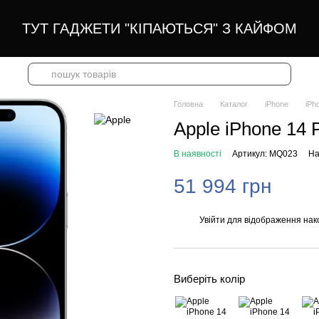
ТУТ ГАДЖЕТИ "КІПАЮТЬСЯ" З КАЙФОМ
Головна
Каталог
iPhone
iPh
Apple iPhone 14 P
В наявності
Артикул: MQ023
На
51 994 грн
Увійти
для відображення нак
%
Виберіть колір