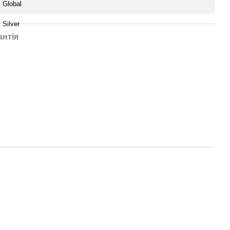
Global
Silver
антія