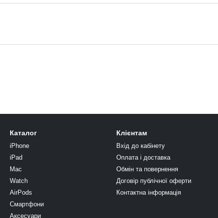
Каталог
Клієнтам
iPhone
Вхід до кабінету
iPad
Оплата і доставка
Mac
Обмін та повернення
Watch
Договір публічної оферти
AirPods
Контактна інформація
Смартфони
Аксесуари