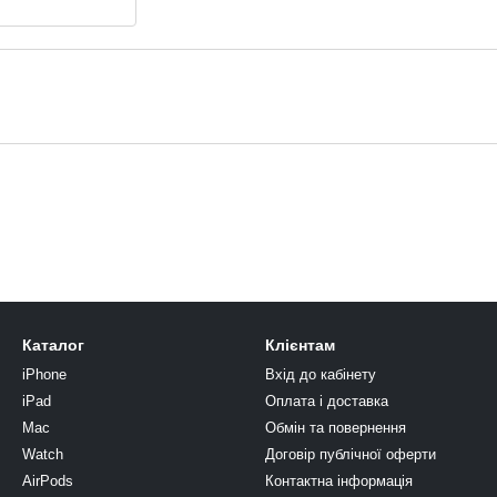
ує блискавичну швидкість
рації пам’яті.
Каталог
Клієнтам
iPhone
Вхід до кабінету
iPad
Оплата і доставка
Mac
Обмін та повернення
Watch
Договір публічної оферти
AirPods
Контактна інформація