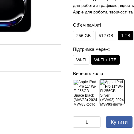
для роботи з графікою, відео 
Apple для роботи, творчості т
Об'єм пам'яті
256 GB
512 GB
1 TB
Підтримка мереж:
Wi-Fi
Wi-Fi + LTE
Виберіть колір
Купити