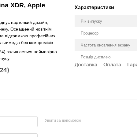
tina XDR, Apple
Характеристики
Рік випуску
єднує надтонкий дизайн,
ринку. Оснащений новітнім
Процесор
та підтримкою професійних
ультимедіа без компромісів.
Частота оновлення екрану
2024) залишається неймовірно
Розмір дисплею
пусу.
Доставка
Оплата
Гар
24)
Увійти за допомогою