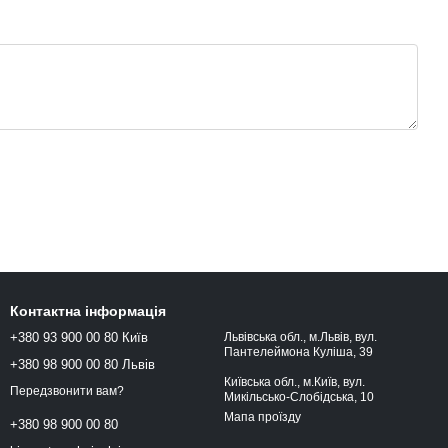
Контактна інформація
+380 93 900 00 80 Київ
Львівська обл., м.Львів, вул.
Пантелеймона Куліша, 39
+380 98 900 00 80 Львів
Київська обл., м.Київ, вул.
Передзвонити вам?
Микільсько-Слобідська, 10
Мапа проїзду
+380 98 900 00 80