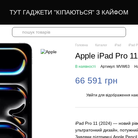
ТУТ ГАДЖЕТИ "КІПАЮТЬСЯ" З КАЙФОМ
Головна
Каталог
iPad
iPad 
Apple iPad Pro 1
В наявності
Артикул: MVW63
На
66 591 грн
Увійти
для відображення нак
%
iPad Pro 11 (2024) — новий рів
ультратонкий дизайн, потужний
Завдяки підтримці Apple Penci