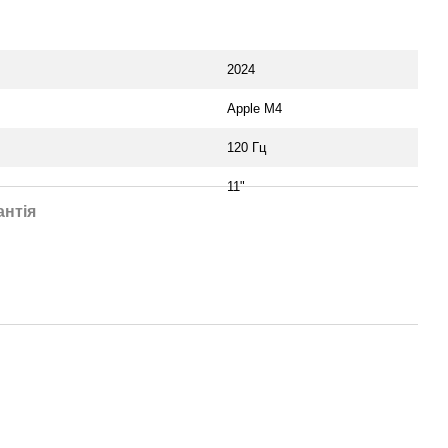
2024
Apple M4
120 Гц
11"
антія