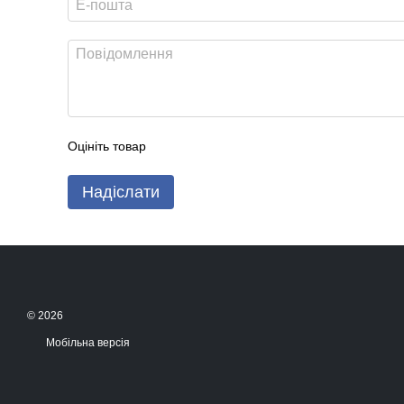
Процесор Apple M4
iPad Pro 2024 працює на новому чипі
Apple M4
, який забезпеч
навіть у професійних задачах:
монтаж відео;
обробка фото;
3D-моделювання;
Оцініть товар
графічний дизайн;
робота з AI-інструментами.
Надіслати
Доступні
9-ядерні або 10-ядерні версії M4
залежно від конфігу
Пам’ять та накопичувач
Оперативна пам’ять:
8 ГБ RAM
— версії 256 ГБ / 512 ГБ
© 2026
16 ГБ RAM
— версії 1 ТБ / 2 ТБ
Мобільна версія
Сховище:
256 ГБ