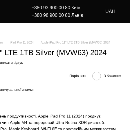
+380 93 900 00 80 Київ
UAH
+380 98 900 00 80 Львів
Pro
iPad Pro 11 2024
Apple iPad Pro 11'' LTE 1TB Silver (MVW63) 2024
1'' LTE 1TB Silver (MVW63) 2024
писати відгук
Порівняти
В бажання
опичувальної знижки
ень продуктивності. Apple iPad Pro 11 (2024) поєднує
 чип Apple M4 та передовий Ultra Retina XDR дисплей.
l Pro, Magic Keyboard, Wi-Fi 6E та професійним можливостям