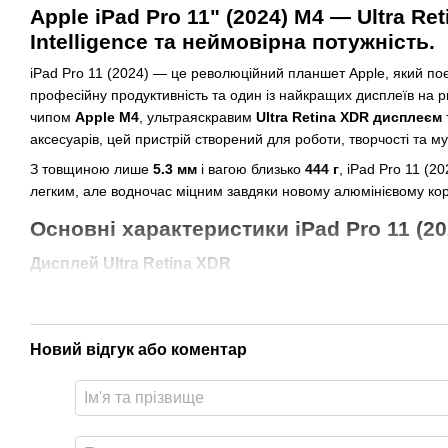
Apple iPad Pro 11" (2024) M4 — Ultra Re
Intelligence та неймовірна потужність.
iPad Pro 11 (2024) — це революційний планшет Apple, який по
професійну продуктивність та один із найкращих дисплеїв на 
чипом
Apple M4
, ультраяскравим
Ultra Retina XDR дисплеєм
аксесуарів, цей пристрій створений для роботи, творчості та м
З товщиною лише
5.3 мм
і вагою близько
444 г
, iPad Pro 11 (
легким, але водночас міцним завдяки новому алюмінієвому кор
Основні характеристики iPad Pro 11 (20
Дисплей Ultra Retina XDR
11-дюймовий Ultra Retina XDR;
Технологія
Tandem OLED;
Новий відгук або коментар
Роздільна здатність
2420 × 1668;
Яскравість до
1000 ніт HDR;
Глибокий чорний колір та надточна передача кольорів.;