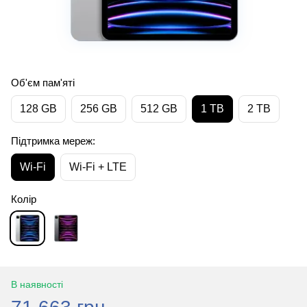
Об'єм пам'яті
128 GB
256 GB
512 GB
1 TB
2 TB
Підтримка мереж:
Wi-Fi
Wi-Fi + LTE
Колір
В наявності