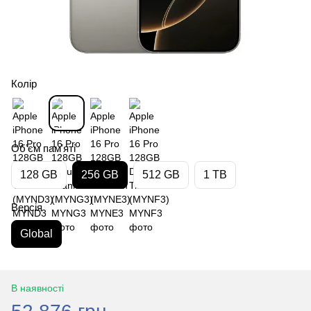
Колір
Обʼєм памʼяті
128 GB
256 GB
512 GB
1 TB
Версія
Global
В наявності